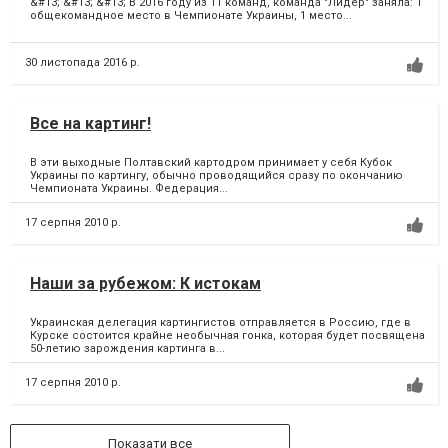
&#13; &#13; &#13; В 2016 году из 11 команд, команда "Лидер" заняла: 1
общекомандное место в Чемпионате Украины, 1 место...
30 листопада 2016 р.
Все на картинг!
В эти выходные Полтавский картодром принимает у себя Кубок
Украины по картингу, обычно проводящийся сразу по окончанию
Чемпионата Украины. Федерация...
17 серпня 2010 р.
Наши за рубежом: К истокам
Украинская делегация картингистов отправляется в Россию, где в
Курске состоится крайне необычная гонка, которая будет посвящена
50-летию зарождения картинга в...
17 серпня 2010 р.
Показати все