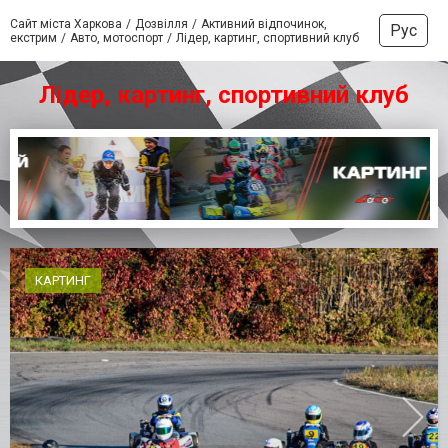
Сайт міста Харкова
Дозвілля
Активний відпочинок,
Рус
екстрим
Авто, мотоспорт
Лідер, картинг, спортивний клуб
Лідер, картинг, спортивний клуб
КАРТИНГ