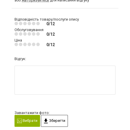
або
Авторизуйтесь
для написання відгуку
Відповідність товару/послуги опису
0/12
Обслуговування
0/12
Ціна
0/12
Відгук:
Завантажити фото:
Вибрати
Зберегти