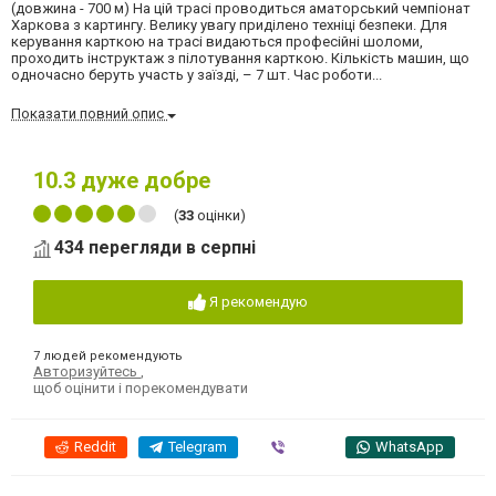
(довжина - 700 м) На цій трасі проводиться аматорський чемпіонат
Харкова з картингу. Велику увагу приділено техніці безпеки. Для
керування карткою на трасі видаються професійні шоломи,
проходить інструктаж з пілотування карткою. Кількість машин, що
одночасно беруть участь у заїзді, – 7 шт. Час роботи...
Показати повний опис
10.3
дуже добре
(
33
оцінки)
434 перегляди в серпні
Я рекомендую
7 людей рекомендують
Авторизуйтесь
,
щоб оцінити і порекомендувати
Reddit
Telegram
Viber
WhatsApp