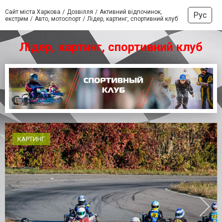
Сайт міста Харкова
Дозвілля
Активний відпочинок,
Рус
екстрим
Авто, мотоспорт
Лідер, картинг, спортивний клуб
Лідер, картинг, спортивний клуб
КАРТИНГ