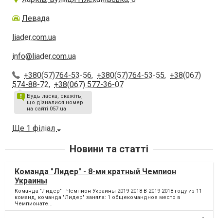
Левада
liader.com.ua
info@liader.com.ua
+380(57)764-53-56
,
+380(57)764-53-55
,
+38(067)
574-88-72
,
+38(067) 577-36-07
Будь ласка, скажіть,
що дізналися номер
на сайті 057.ua
Ще 1 філіал
Новини та статті
Команда "Лидер" - 8-ми кратный Чемпион
Украины
Команда "Лидер" - Чемпион Украины 2019-2018 В 2019-2018 году из 11
команд, команда "Лидер" заняла: 1 общекомандное место в
Чемпионате...