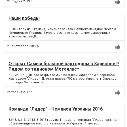
21 грудня 2019 р.
Наши победы
В 2019 году из 8 команд, команда заняла:1 общекомандное место в
Чемпионате Украины,1 место в зачете команд международных
классов машин;В...
21 листопада 2019 р.
Открыт Самый большой картодром в Харькове!!!
Рядом со тадионом Металлист
Внимание! Для вас открыт самый большой картодром в Харькове -
Картодром "Лидер". Длинна трассы-700 метров Украина, г. Харьков,
площадь Защитников...
24 травня 2017 р.
Команда "Лидер" - Чемпион Украины 2016
&#13; &#13; &#13; В 2016 году из 11 команд, команда "Лидер" заняла: 1
общекомандное место в Чемпионате Украины, 1 место...