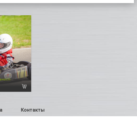
вності
а
Контакты